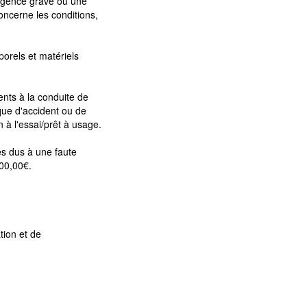
ligence grave ou une
concerne les conditions,
orels et matériels
ents à la conduite de
sque d'accident ou de
à l'essai/prêt à usage.
es dus à une faute
500,00€.
tion et de