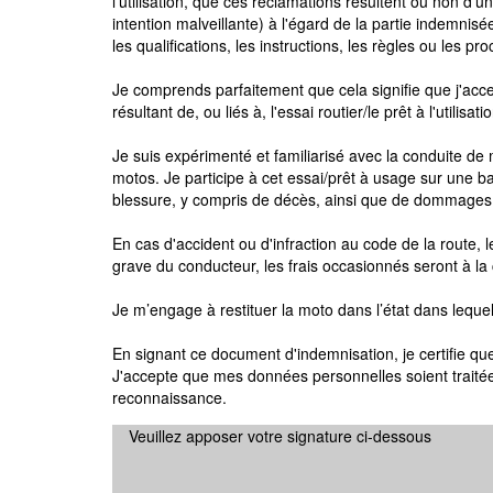
l'utilisation, que ces réclamations résultent ou non 
intention malveillante) à l'égard de la partie indemnisée
les qualifications, les instructions, les règles ou les pr
Je comprends parfaitement que cela signifie que j'acc
résultant de, ou liés à, l'essai routier/le prêt à l'utilisati
Je suis expérimenté et familiarisé avec la conduite de
motos. Je participe à cet essai/prêt à usage sur une ba
blessure, y compris de décès, ainsi que de dommages à
En cas d'accident ou d'infraction au code de la route,
grave du conducteur, les frais occasionnés seront à l
Je m’engage à restituer la moto dans l’état dans lequel
En signant ce document d'indemnisation, je certifie qu
J'accepte que mes données personnelles soient traitées
reconnaissance.
Veuillez apposer votre signature ci-dessous