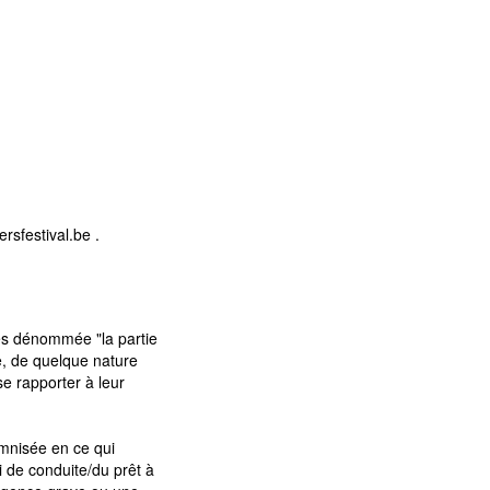
rsfestival.be .
rès dénommée "la partie
e, de quelque nature
se rapporter à leur
demnisée en ce qui
i de conduite/du prêt à