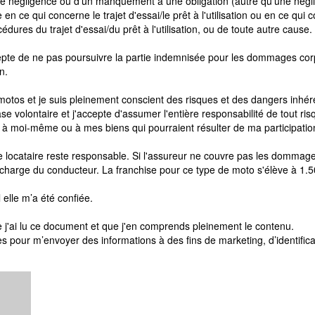
d'une négligence ou d'un manquement à une obligation (autre qu'une nég
 en ce qui concerne le trajet d'essai/le prêt à l'utilisation ou en ce qui 
océdures du trajet d'essai/du prêt à l'utilisation, ou de toute autre cause.
epte de ne pas poursuivre la partie indemnisée pour les dommages corp
on.
 motos et je suis pleinement conscient des risques et des dangers inhér
se volontaire et j'accepte d'assumer l'entière responsabilité de tout ri
 moi-même ou à mes biens qui pourraient résulter de ma participation 
 le locataire reste responsable. Si l'assureur ne couvre pas les dommag
a charge du conducteur. La franchise pour ce type de moto s'élève à 1.
 elle m’a été confiée.
e j'ai lu ce document et que j'en comprends pleinement le contenu.
 pour m’envoyer des informations à des fins de marketing, d’identifica